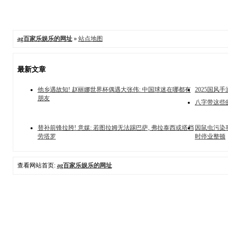
ag百家乐娱乐的网址
»
站点地图
最新文章
他乡遇故知! 赵丽娜世界杯偶遇大张伟: 中国球迷在哪都有
2025国风
朋友
八字带这些的
替补前锋拉胯! 意媒: 若图拉姆无法踢巴萨, 弗拉泰西或搭档
因鼠虫污染
劳塔罗
时停业整顿
查看网站首页:
ag百家乐娱乐的网址