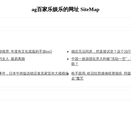
ag百家乐娱乐的网址 SiteMap
手游推荐: 年度有文化底蕴的手游top5
婚后无法同房，想直接试管？这个治疗
女人, 最易离婚
中国一旅游团在意大利被“洗劫一空”
赔？
事件，日本牛肉饭连锁店食其家宣布大规模临
枪手困局: 欧冠狂胜难掩联赛痼疾, 阿
走”魔咒