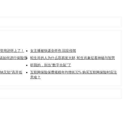
管用还怀上了！
女主播被快递盒炸伤 回应传闻
，该如何进行保险理
蛇生肖的人为什么容易发大财, 蛇生肖象征着神秘与智慧
听我的，别当“数字仓鼠”了
森纳又陷“高开低
互联网保险保费规模年均增长32% 购买互联网保险时应注
意啥？