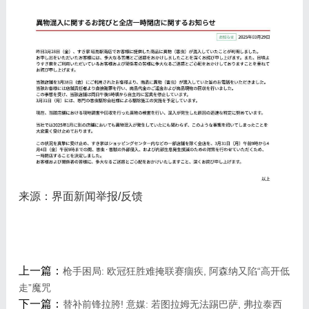
来源：界面新闻举报/反馈
上一篇：
枪手困局: 欧冠狂胜难掩联赛痼疾, 阿森纳又陷“高开低
走”魔咒
下一篇：
替补前锋拉胯! 意媒: 若图拉姆无法踢巴萨, 弗拉泰西